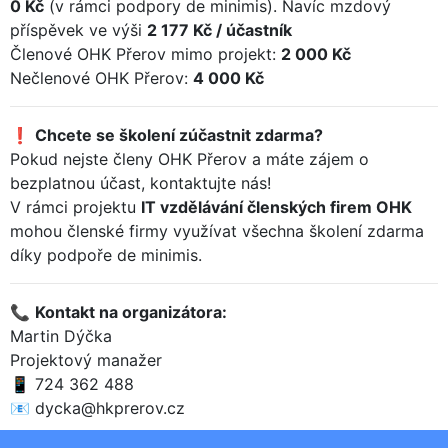
0 Kč
(v rámci podpory de minimis). Navíc mzdový
příspěvek ve výši
2 177 Kč / účastník
Členové OHK Přerov mimo projekt:
2 000 Kč
Nečlenové OHK Přerov:
4 000 Kč
❗
Chcete se školení zúčastnit zdarma?
Pokud nejste členy OHK Přerov a máte zájem o
bezplatnou účast, kontaktujte nás!
V rámci projektu
IT vzdělávání členských firem OHK
mohou členské firmy využívat všechna školení zdarma
díky podpoře de minimis.
📞
Kontakt na organizátora:
Martin Dýčka
Projektový manažer
📱 724 362 488
📧
dycka@hkprerov.cz