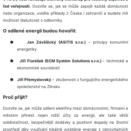
řad veřejnosti.
Dozvíte se, jak se může zapojit každá domácnost
nebo organizace, uvidíte příklady z Česka i zahraničí a budete mít
možnost diskutovat s odborníky.
O sdílené energii budou hovořit:
●
Jan Závěšický (ASITIS s.r.o.)
– principy komunitní
energetiky
●
Jiří Fiurášek (ECM Systém Solutions s.r.o.)
– technické a
ekonomické souvislosti
●
Jiří Přemyslovský
– zkušenosti z fungujícího energetického
společenství na Zlínsku
Proč přijít?
Dozvíte se, jak může sdílení elektřiny mezi domácnostmi, firmami a
městem přinést nejen nižší účty za energii, ale také větší
soběstačnost, bezpečnější dodávky a pozitivní dopady na životní
prostředí díky využívání lokálně vyráběné energie z obnovitelných