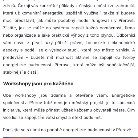
zdrojů. Čekají vás konkrétní příklady z českých měst i ze zahraničí,
která už komunitní energetiku úspěšně využívají, takže si budete
moci představit, jak může podobný model fungovat i v Přerově.
Zjistíte, jak se může do systému zapojit každá domácnost, firma
nebo organizace a jaké praktické výhody z toho plynou. Odborníci
vám navíc z první ruky přiblíží právní, technické i ekonomické
aspekty a podělí se o výsledky studií, které pro město vznikly. A
především – budete mít možnost aktivně se zapojit do tvorby
energetické budoucnosti Přerova, která může být soběstačnější,
stabilnější a čistší.
Workshopy jsou pro každého
Oba workshopy jsou zdarma a otevřené všem. Energetické
společenství Přerov totiž není jen městský projekt, je to společná
iniciativa, která může přinést užitek každému obyvateli města. Čím
více lidí se zapojí, tím větší smysl a efekt bude mít.
Podílejte se s námi na podobě energetické budoucnosti v Přerově.