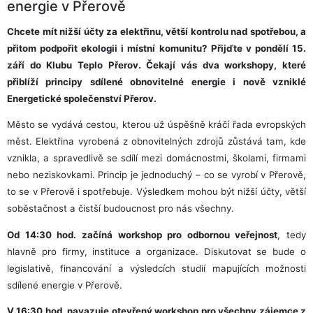
energie v Přerově
Chcete mít nižší účty za elektřinu, větší kontrolu nad spotřebou, a
přitom podpořit ekologii i místní komunitu? Přijďte v pondělí 15.
září do Klubu Teplo Přerov. Čekají vás dva workshopy, které
přiblíží principy sdílené obnovitelné energie i nově vzniklé
Energetické společenství Přerov.
Město se vydává cestou, kterou už úspěšně kráčí řada evropských
měst. Elektřina vyrobená z obnovitelných zdrojů zůstává tam, kde
vznikla, a spravedlivě se sdílí mezi domácnostmi, školami, firmami
nebo neziskovkami. Princip je jednoduchý – co se vyrobí v Přerově,
to se v Přerově i spotřebuje. Výsledkem mohou být nižší účty, větší
soběstačnost a čistší budoucnost pro nás všechny.
Od 14:30 hod. začíná workshop pro odbornou veřejnost
, tedy
hlavně pro firmy, instituce a organizace. Diskutovat se bude o
legislativě, financování a výsledcích studií mapujících možnosti
sdílené energie v Přerově.
V 16:30 hod. navazuje otevřený workshop pro všechny zájemce z